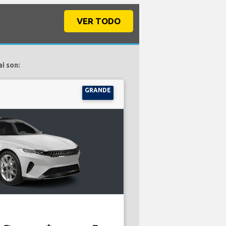
VER TODO
i son:
GRANDE