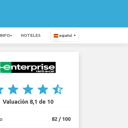
 INFO
HOTELES
español
ar
star
star
star
star_half
Valuación 8,1 de 10
82 / 100
IO