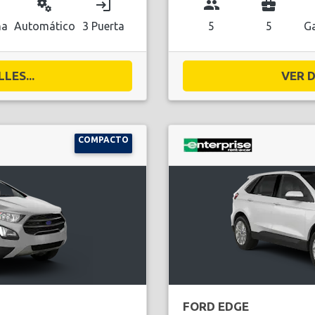
miscellaneous_services
login
group
business_center
na
Automático
3 Puerta
5
5
Ga
LES...
VER D
COMPACTO
FORD EDGE