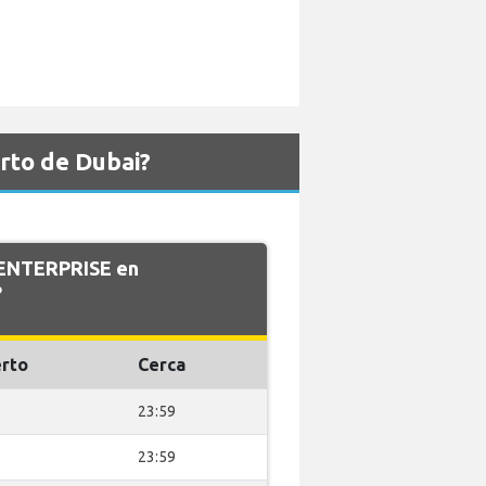
rto de Dubai?
e ENTERPRISE en
?
rto
Cerca
23:59
23:59