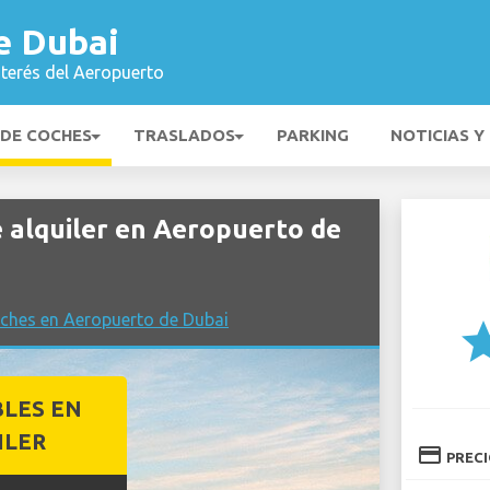
e Dubai
nterés del Aeropuerto
 DE COCHES
TRASLADOS
PARKING
NOTICIAS Y
alquiler en Aeropuerto de
ches en Aeropuerto de Dubai
st
BLES EN
ILER
credit_card
PREC