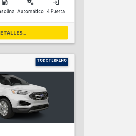
local_gas_station
miscellaneous_services
login
solina
Automático
4 Puerta
ETALLES...
TODOTERRENO