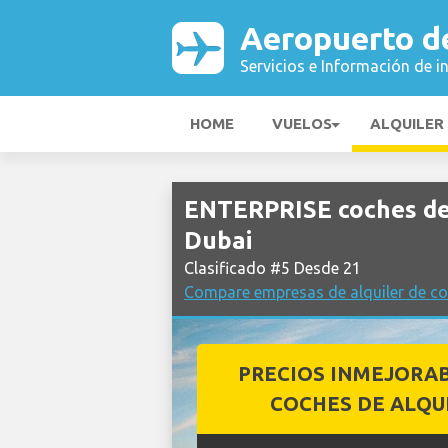
Aeropuerto d
Servicios e Información de i
HOME
VUELOS
ALQUILER
ENTERPRISE coches de 
Dubai
Clasificado #5 Desde 21
Compare empresas de alquiler de co
PRECIOS INMEJORA
COCHES DE ALQU