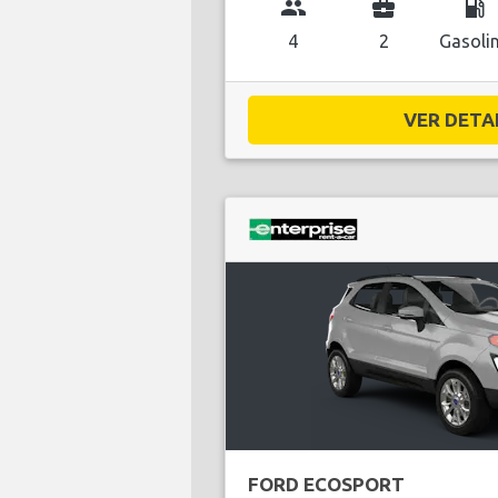
group
business_center
local_gas_station
4
2
Gasoli
VER DETAL
FORD ECOSPORT