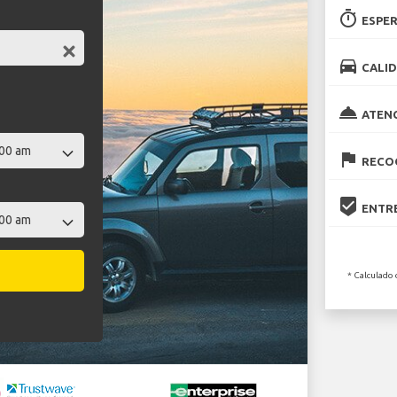
timer
ESPER
directions_car
CALID
room_service
ATEN
flag
RECOG
beenhere
ENTRE
* Calculado 