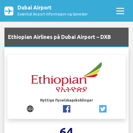
Dubai Airport
Essential Airport Informasjon og tjenester
Ethiopian Airlines på Dubai Airport – DXB
Nyttige flyselskapskoblinger
64