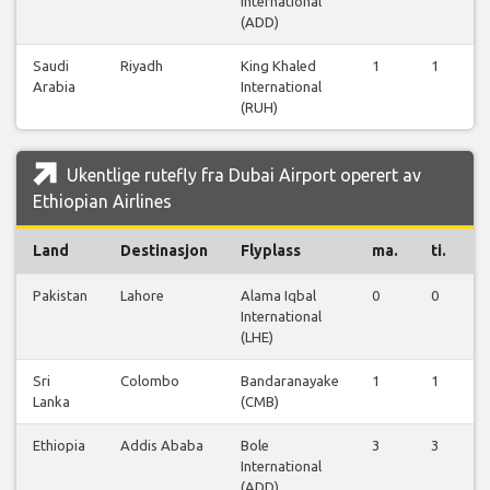
International
(ADD)
Saudi
Riyadh
King Khaled
1
1
0
Arabia
International
(RUH)
Ukentlige rutefly fra Dubai Airport operert av
Ethiopian Airlines
Land
Destinasjon
Flyplass
ma.
ti.
o
Pakistan
Lahore
Alama Iqbal
0
0
0
International
(LHE)
Sri
Colombo
Bandaranayake
1
1
1
Lanka
(CMB)
Ethiopia
Addis Ababa
Bole
3
3
3
International
(ADD)