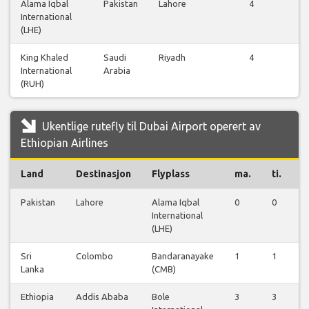
Alama Iqbal
Pakistan
Lahore
4
International
fl
(LHE)
King Khaled
Saudi
Riyadh
4
International
Arabia
fl
(RUH)
Ukentlige rutefly til Dubai Airport operert av
Ethiopian Airlines
Land
Destinasjon
Flyplass
ma.
ti.
o
Pakistan
Lahore
Alama Iqbal
0
0
0
International
(LHE)
Sri
Colombo
Bandaranayake
1
1
1
Lanka
(CMB)
Ethiopia
Addis Ababa
Bole
3
3
3