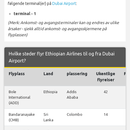
følgende terminal(er) på
Dubai Airport
:
terminal - 1
(Merk: Ankomst- og avgangsterminaler kan og endres av ulike
årsaker - sjekk alltid ankomst- og avgangsskjermene på
flyplassen)
Hvilke steder flyr Ethiopian Airlines til og fra Dubai
Airport?
Flyplass
Land
plassering
Ukentlige
Fly
flyreiser
Bole
Ethiopia
Addis
42
International
Ababa
fl
(ADD)
Bandaranayake
Sri
Colombo
14
(CMB)
Lanka
fl