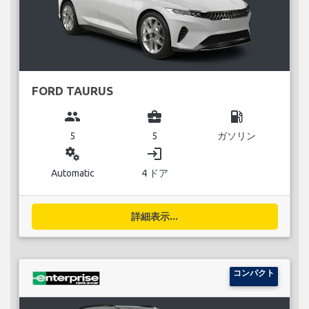
FORD TAURUS
group
business_center
local_gas_station
5
5
ガソリン
miscellaneous_services
login
Automatic
4 ドア
詳細表示...
コンパクト