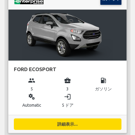
FORD ECOSPORT
group
business_center
local_gas_station
5
3
ガソリン
miscellaneous_services
login
Automatic
5 ドア
詳細表示...