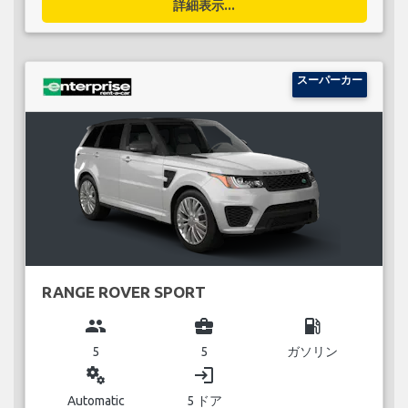
詳細表示...
スーパーカー
RANGE ROVER SPORT
group
business_center
local_gas_station
5
5
ガソリン
miscellaneous_services
login
Automatic
5 ドア