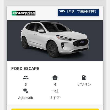
SUV（スポーツ用多目的車）
FORD ESCAPE
group
business_center
local_gas_station
5
4
ガソリン
miscellaneous_services
login
Automatic
5 ドア