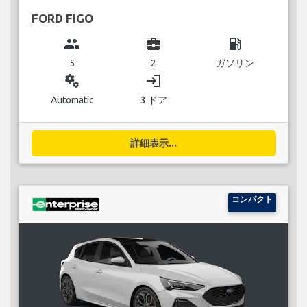
FORD FIGO
group
business_center
local_gas_station
5
2
ガソリン
miscellaneous_services
login
Automatic
3 ドア
詳細表示...
コンパクト