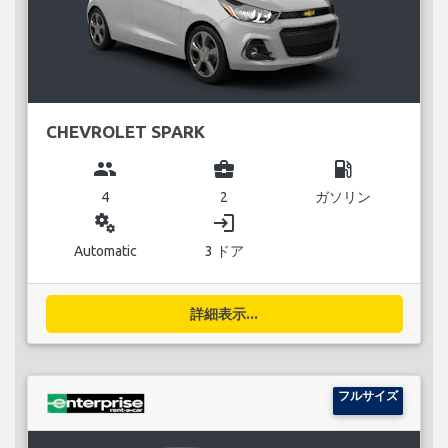
CHEVROLET SPARK
group
business_center
local_gas_station
4
2
ガソリン
miscellaneous_services
login
Automatic
3 ドア
詳細表示...
フルサイズ