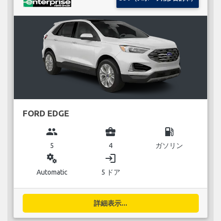
FORD EDGE
group
business_center
local_gas_station
5
4
ガソリン
miscellaneous_services
login
Automatic
5 ドア
詳細表示...