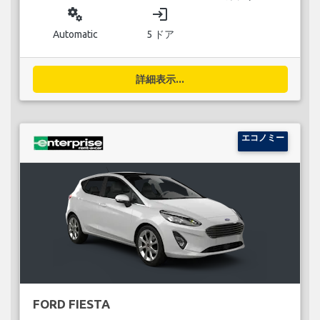
miscellaneous_services
login
Automatic
5 ドア
詳細表示...
エコノミー
FORD FIESTA