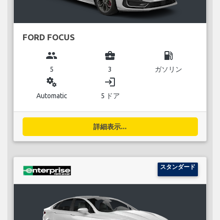
FORD FOCUS
group
business_center
local_gas_station
5
3
ガソリン
miscellaneous_services
login
Automatic
5 ドア
詳細表示...
スタンダード