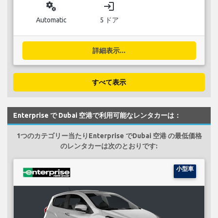
miscellaneous_services
login
Automatic
5 ドア
詳細表示...
すべて表示
Enterprise で Dubai 空港で利用可能なレンタカーは：
1つのカテゴリー当たりEnterprise でDubai 空港 の最低価格
のレンタカーは次のとおりです:
小型車