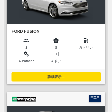
FORD FUSION
group
business_center
local_gas_station
5
5
ガソリン
miscellaneous_services
login
Automatic
4 ドア
詳細表示...
中型車