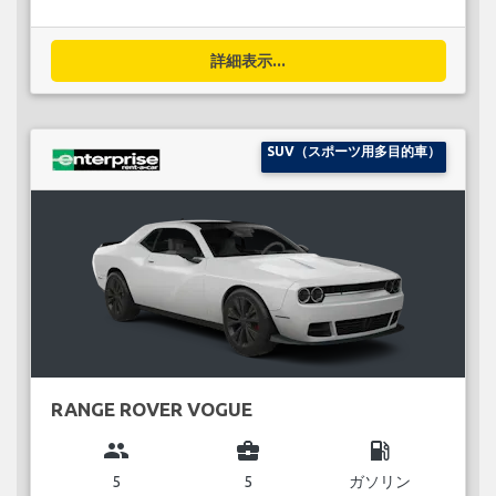
詳細表示...
SUV（スポーツ用多目的車）
RANGE ROVER VOGUE
group
business_center
local_gas_station
5
5
ガソリン