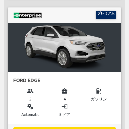
プレミアム
FORD EDGE
group
business_center
local_gas_station
5
4
ガソリン
miscellaneous_services
login
Automatic
5 ドア