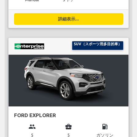
詳細表示...
SUV（スポーツ用多目的車）
FORD EXPLORER
group
business_center
local_gas_station
5
5
ガソリン