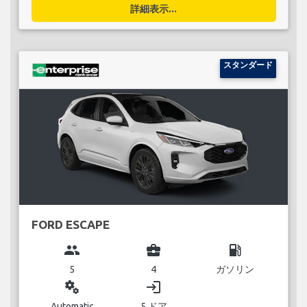
詳細表示...
スタンダード
FORD ESCAPE
group
business_center
local_gas_station
5
4
ガソリン
miscellaneous_services
login
Automatic
5 ドア