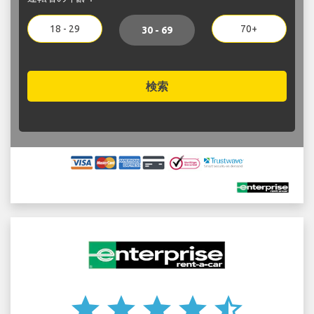
18 - 29
70+
30 - 69
検索
star
star
star
star
star_half