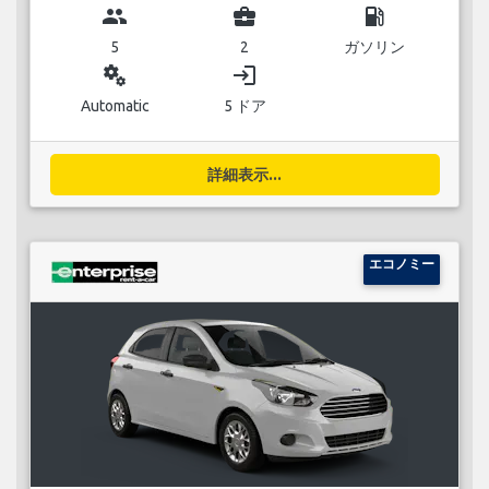
group
business_center
local_gas_station
5
2
ガソリン
miscellaneous_services
login
Automatic
5 ドア
詳細表示...
エコノミー