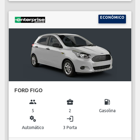
ECONÓMICO
FORD FIGO
group
business_center
local_gas_station
5
2
Gasolina
miscellaneous_services
login
Automático
3 Porta