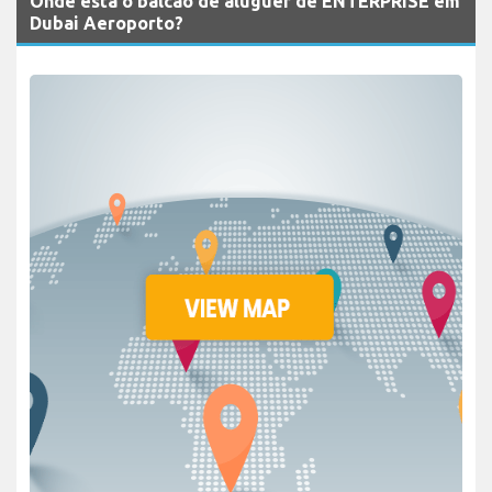
Onde está o balcão de aluguer de ENTERPRISE em
Dubai Aeroporto?