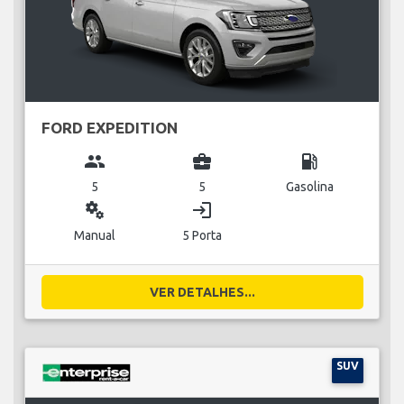
FORD EXPEDITION
group
business_center
local_gas_station
5
5
Gasolina
miscellaneous_services
login
Manual
5 Porta
VER DETALHES...
SUV