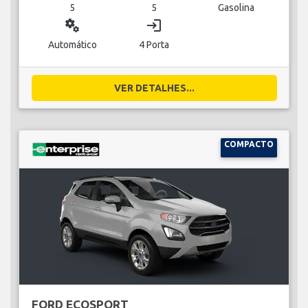
5
5
Gasolina
miscellaneous_services
login
Automático
4 Porta
VER DETALHES...
COMPACTO
FORD ECOSPORT