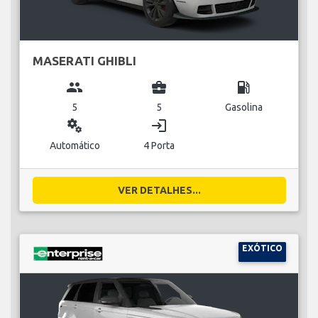
MASERATI GHIBLI
group
business_center
local_gas_station
5
5
Gasolina
miscellaneous_services
login
Automático
4 Porta
VER DETALHES...
EXÓTICO