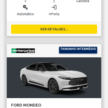
5
5
Gasolina
miscellaneous_services
login
Automático
4 Porta
VER DETALHES...
TAMANHO INTERMÉDIO
FORD MONDEO