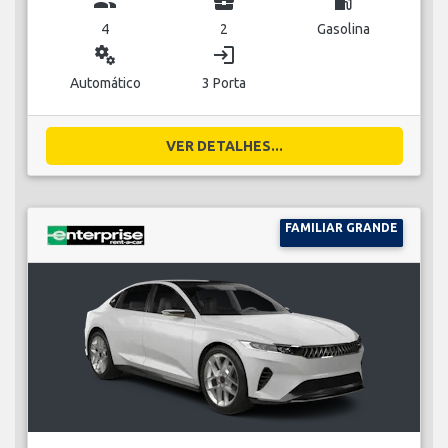
group
business_center
local_gas_station
4
2
Gasolina
miscellaneous_services
login
Automático
3 Porta
VER DETALHES...
FAMILIAR GRANDE