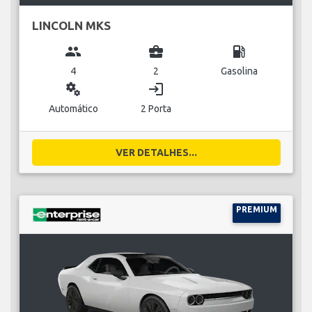
LINCOLN MKS
group
business_center
local_gas_station
4
2
Gasolina
miscellaneous_services
login
Automático
2 Porta
VER DETALHES...
PREMIUM