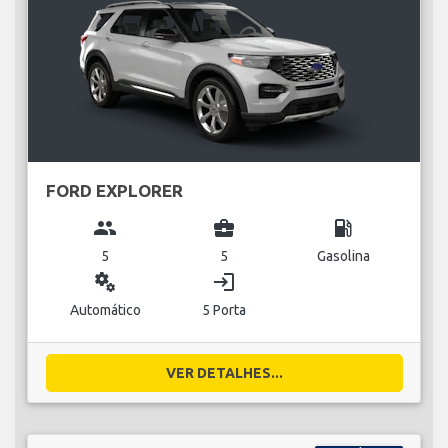
FORD EXPLORER
group
business_center
local_gas_station
5
5
Gasolina
miscellaneous_services
login
Automático
5 Porta
VER DETALHES...