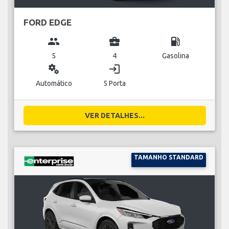
FORD EDGE
group
business_center
local_gas_station
5
4
Gasolina
miscellaneous_services
login
Automático
5 Porta
VER DETALHES...
TAMANHO STANDARD