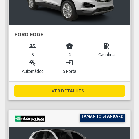
FORD EDGE
group
business_center
local_gas_station
5
4
Gasolina
miscellaneous_services
login
Automático
5 Porta
VER DETALHES...
TAMANHO STANDARD