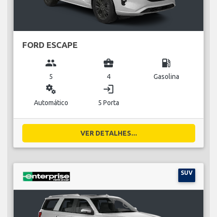
FORD ESCAPE
group
business_center
local_gas_station
5
4
Gasolina
miscellaneous_services
login
Automático
5 Porta
VER DETALHES...
SUV