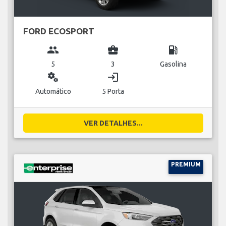
FORD ECOSPORT
group
business_center
local_gas_station
5
3
Gasolina
miscellaneous_services
login
Automático
5 Porta
VER DETALHES...
PREMIUM