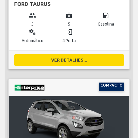
FORD TAURUS
group
business_center
local_gas_station
5
5
Gasolina
miscellaneous_services
login
Automático
4 Porta
VER DETALHES...
COMPACTO