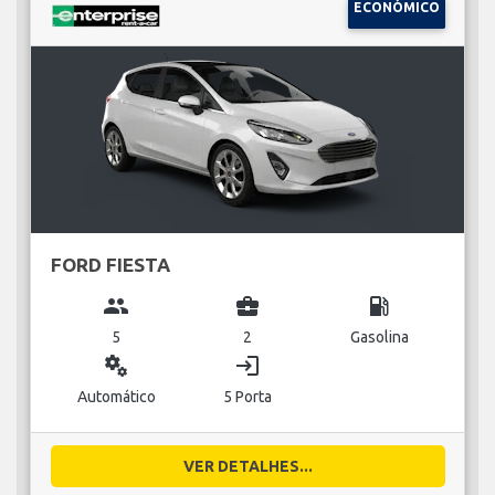
ECONÓMICO
FORD FIESTA
group
business_center
local_gas_station
5
2
Gasolina
miscellaneous_services
login
Automático
5 Porta
VER DETALHES...