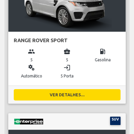
RANGE ROVER SPORT
group
business_center
local_gas_station
5
5
Gasolina
miscellaneous_services
login
Automático
5 Porta
VER DETALHES...
SUV