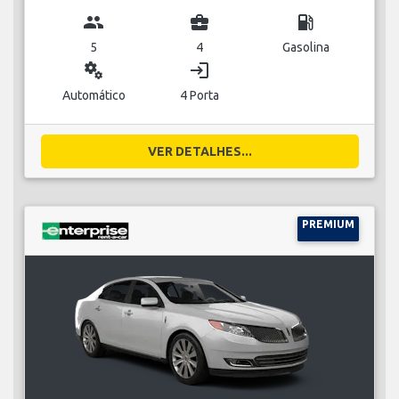
group
business_center
local_gas_station
5
4
Gasolina
miscellaneous_services
login
Automático
4 Porta
VER DETALHES...
PREMIUM