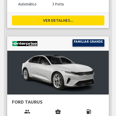
Automático
3 Porta
VER DETALHES...
FAMILIAR GRANDE
FORD TAURUS
group
business_center
local_gas_station