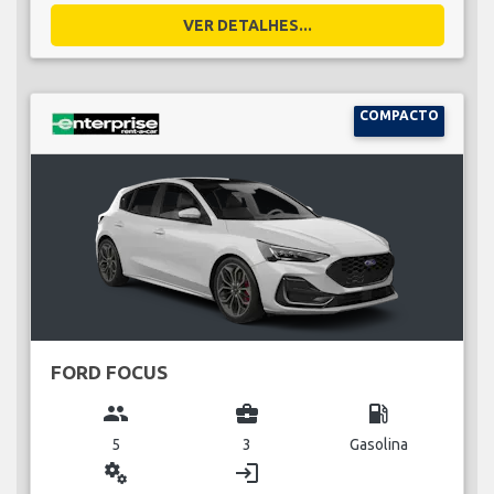
VER DETALHES...
COMPACTO
FORD FOCUS
group
business_center
local_gas_station
5
3
Gasolina
miscellaneous_services
login