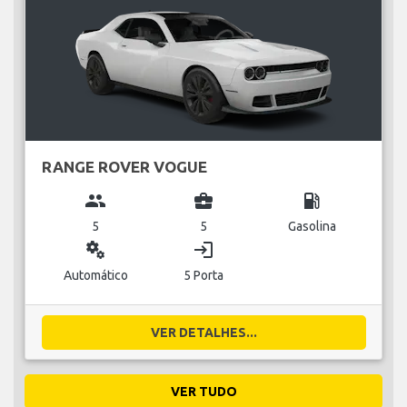
RANGE ROVER VOGUE
group
business_center
local_gas_station
5
5
Gasolina
miscellaneous_services
login
Automático
5 Porta
VER DETALHES...
VER TUDO