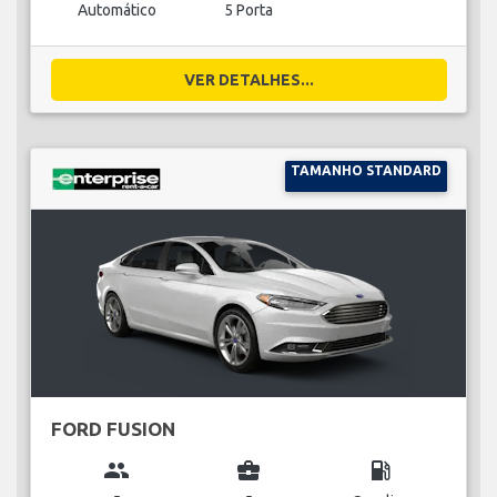
Automático
5 Porta
VER DETALHES...
TAMANHO STANDARD
FORD FUSION
group
business_center
local_gas_station