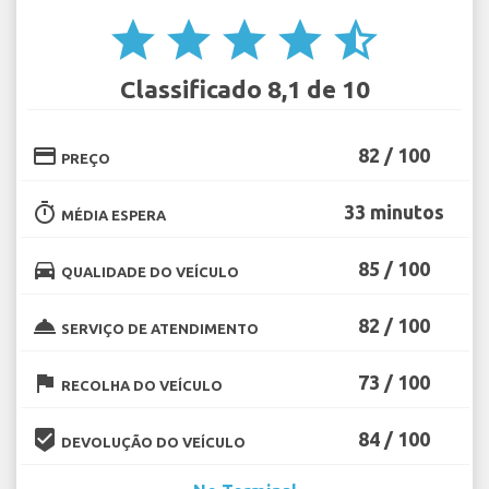
star
star
star
star
star_half
Classificado 8,1 de 10
credit_card
82 / 100
PREÇO
timer
33 minutos
MÉDIA ESPERA
directions_car
85 / 100
QUALIDADE DO VEÍCULO
room_service
82 / 100
SERVIÇO DE ATENDIMENTO
flag
73 / 100
RECOLHA DO VEÍCULO
beenhere
84 / 100
DEVOLUÇÃO DO VEÍCULO