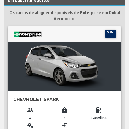
em Dubai Aeroporto?
Os carros de aluguer disponíveis de Enterprise em Dubai
Aeroporto:
MINI
CHEVROLET SPARK
group
business_center
local_gas_station
4
2
Gasolina
miscellaneous_services
login