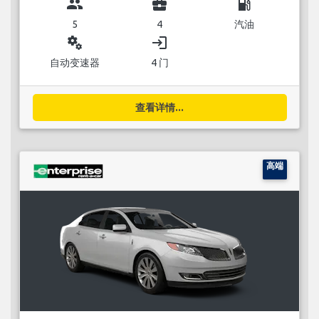
group
business_center
local_gas_station
5
4
汽油
miscellaneous_services
login
自动变速器
4 门
查看详情...
高端