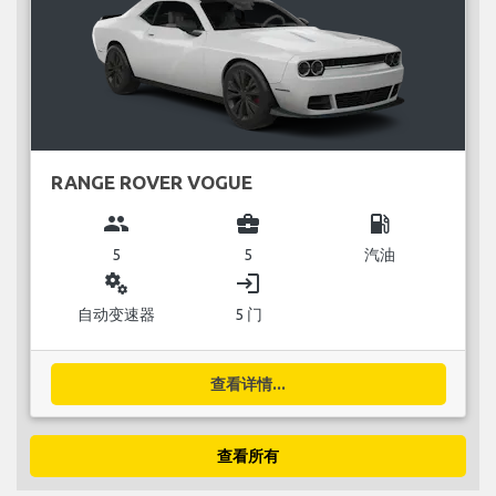
RANGE ROVER VOGUE
group
business_center
local_gas_station
5
5
汽油
miscellaneous_services
login
自动变速器
5 门
查看详情...
查看所有