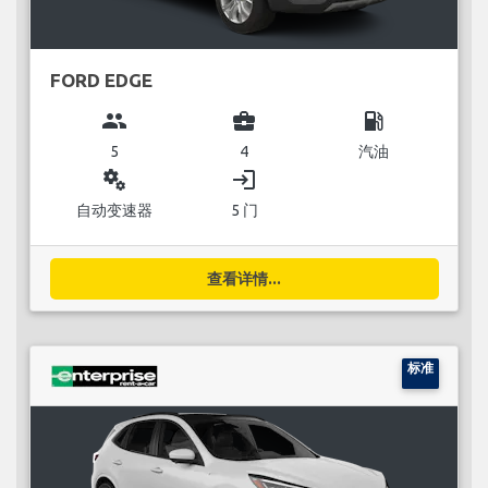
FORD EDGE
group
business_center
local_gas_station
5
4
汽油
miscellaneous_services
login
自动变速器
5 门
查看详情...
标准