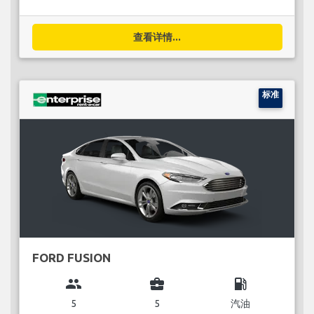
查看详情...
标准
FORD FUSION
group
business_center
local_gas_station
5
5
汽油