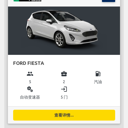
FORD FIESTA
group
business_center
local_gas_station
5
2
汽油
miscellaneous_services
login
自动变速器
5 门
查看详情...