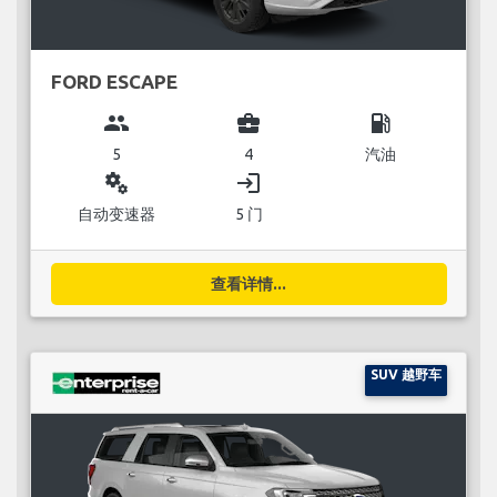
FORD ESCAPE
group
business_center
local_gas_station
5
4
汽油
miscellaneous_services
login
自动变速器
5 门
查看详情...
SUV 越野车