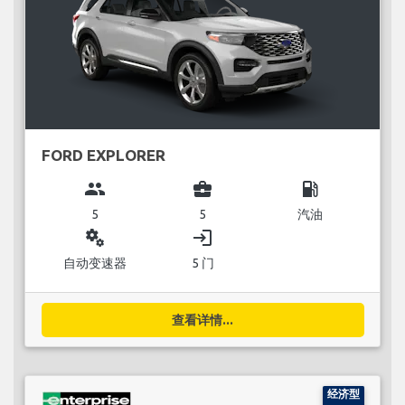
FORD EXPLORER
group
business_center
local_gas_station
5
5
汽油
miscellaneous_services
login
自动变速器
5 门
查看详情...
经济型