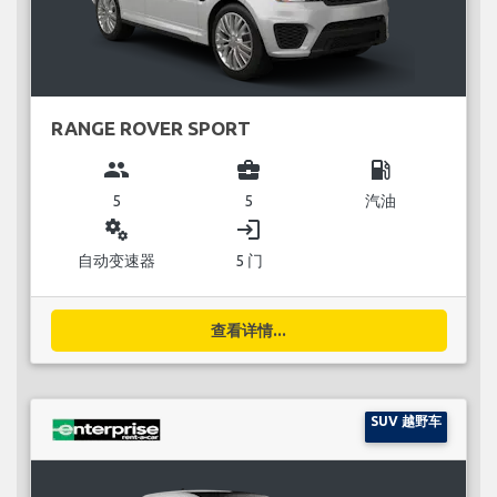
RANGE ROVER SPORT
group
business_center
local_gas_station
5
5
汽油
miscellaneous_services
login
自动变速器
5 门
查看详情...
SUV 越野车