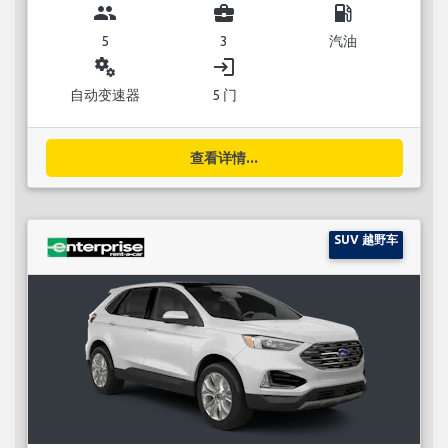
group
business_center
local_gas_station
5
3
汽油
miscellaneous_services
login
自动变速器
5 门
查看详情...
SUV 越野车