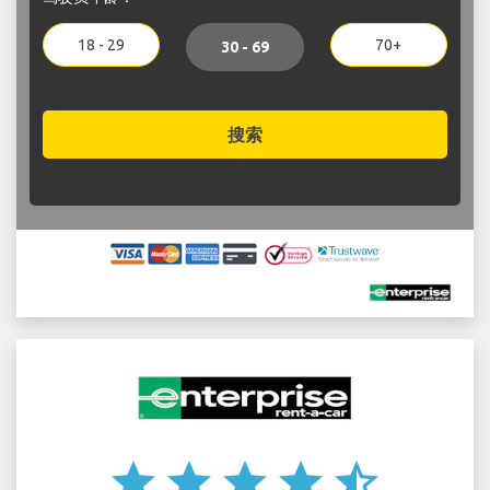
18 - 29
70+
30 - 69
搜索
star
star
star
star
star_half