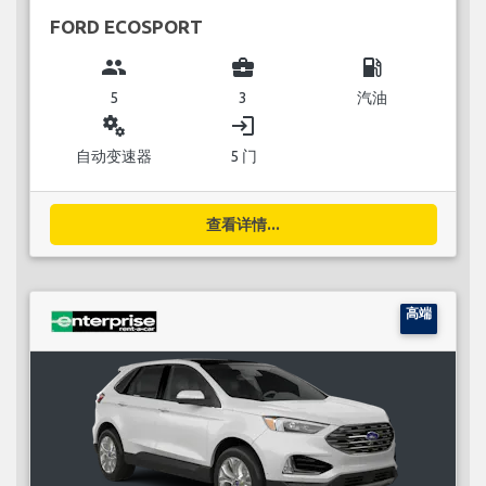
FORD ECOSPORT
group
business_center
local_gas_station
5
3
汽油
miscellaneous_services
login
自动变速器
5 门
查看详情...
高端