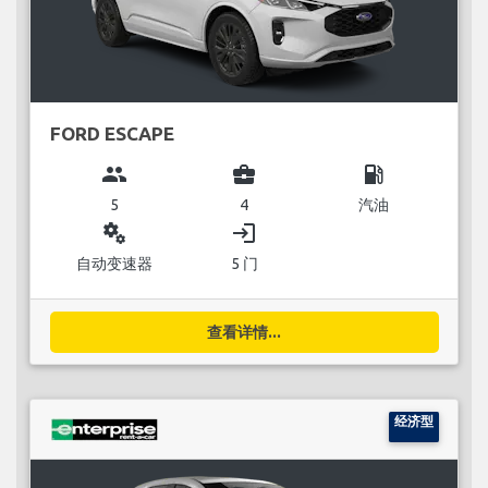
FORD ESCAPE
group
business_center
local_gas_station
5
4
汽油
miscellaneous_services
login
自动变速器
5 门
查看详情...
经济型