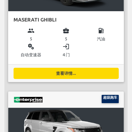
MASERATI GHIBLI
group
business_center
local_gas_station
5
5
汽油
miscellaneous_services
login
自动变速器
4 门
查看详情...
超级跑车