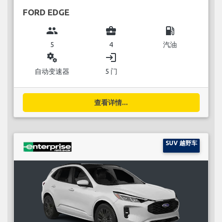
FORD EDGE
group
business_center
local_gas_station
5
4
汽油
miscellaneous_services
login
自动变速器
5 门
查看详情...
SUV 越野车