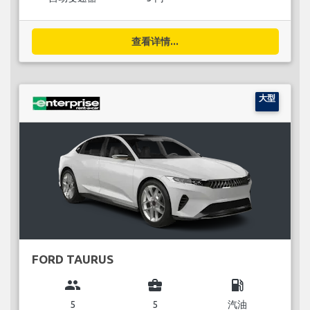
查看详情...
大型
FORD TAURUS
group
business_center
local_gas_station
5
5
汽油