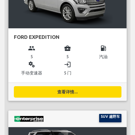
FORD EXPEDITION
group
business_center
local_gas_station
5
5
汽油
miscellaneous_services
login
手动变速器
5 门
查看详情...
SUV 越野车