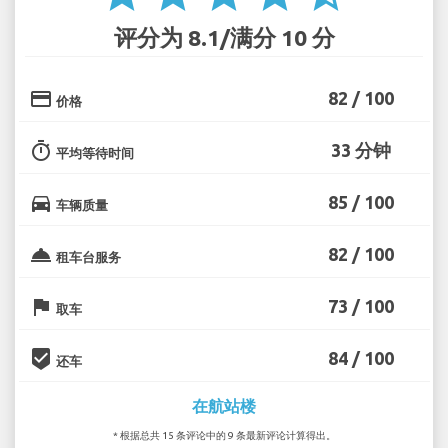
评分为 8.1/满分 10 分
credit_card
82 / 100
价格
timer
33 分钟
平均等待时间
directions_car
85 / 100
车辆质量
room_service
82 / 100
租车台服务
flag
73 / 100
取车
beenhere
84 / 100
还车
在航站楼
* 根据总共 15 条评论中的 9 条最新评论计算得出。