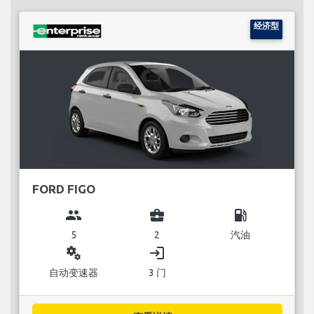
经济型
FORD FIGO
group
business_center
local_gas_station
5
2
汽油
miscellaneous_services
login
自动变速器
3 门