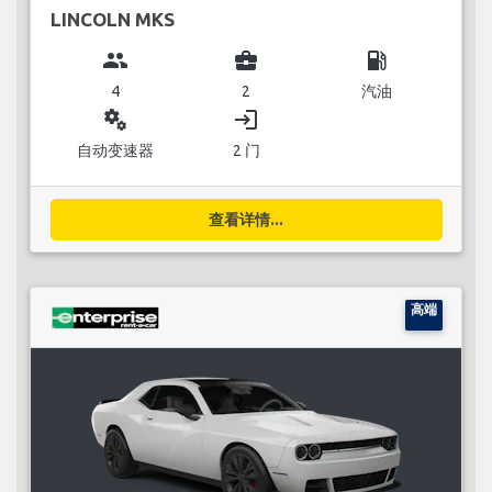
LINCOLN MKS
group
business_center
local_gas_station
4
2
汽油
miscellaneous_services
login
自动变速器
2 门
查看详情...
高端