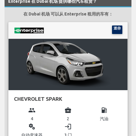
Enterprise 在 Dubai 机场 提供哪些汽车租赁？
在 Dubai 机场 可以从 Enterprise 租用的车有：
迷你
CHEVROLET SPARK
group
business_center
local_gas_station
4
2
汽油
miscellaneous_services
login
自动变速器
3 门