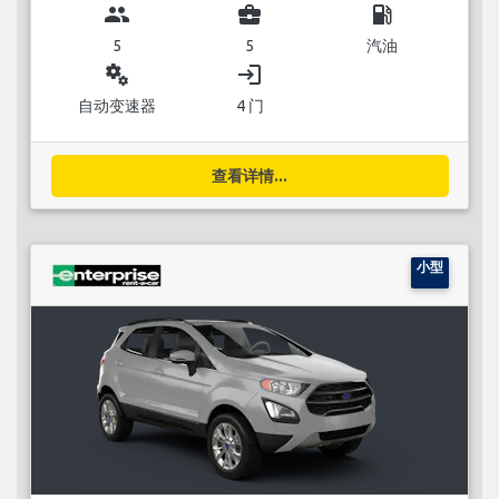
group
business_center
local_gas_station
5
5
汽油
miscellaneous_services
login
自动变速器
4 门
查看详情...
小型