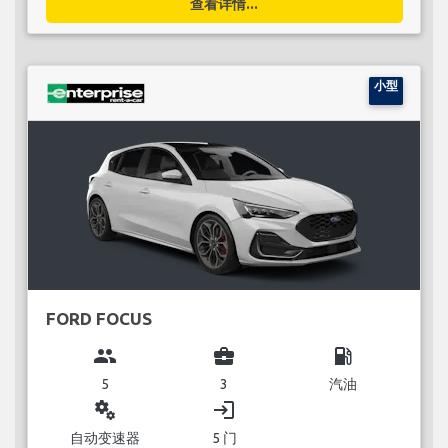
查看详情...
小型
FORD FOCUS
group
business_center
local_gas_station
5
3
汽油
miscellaneous_services
login
自动变速器
5 门